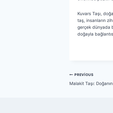
Kuvars Taşı, doğan
taş, insanların zi
gerçek dünyada böy
doğayla bağlantıs
Yazı
PREVIOUS
Malakit Taşı: Doğanın 
gezinmesi