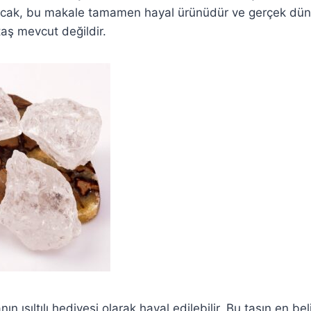
ncak, bu makale tamamen hayal ürünüdür ve gerçek dü
taş mevcut değildir.
n ışıltılı hediyesi olarak hayal edilebilir. Bu taşın en beli