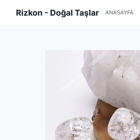
Skip
Rizkon - Doğal Taşlar
to
ANASAYFA
content