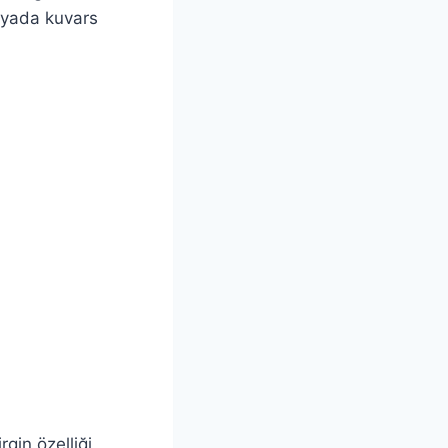
nyada kuvars
rgin özelliği,