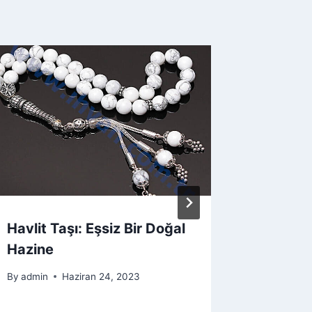
Havlit Taşı: Eşsiz Bir Doğal
Malakit
Hazine
İhtişam
By
admin
Haziran 24, 2023
By
admin