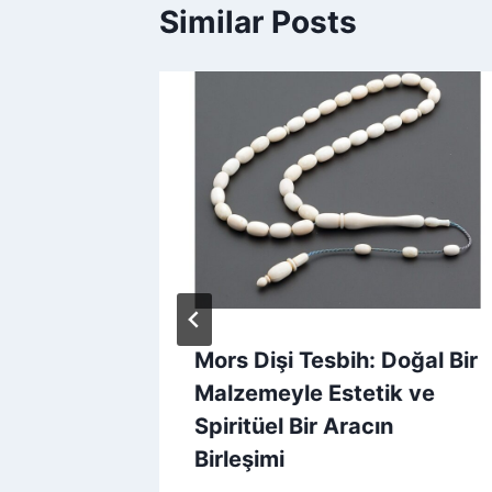
Similar Posts
h:
Mors Dişi Tesbih: Doğal Bir
anatı ve
Malzemeyle Estetik ve
 İfadesi
Spiritüel Bir Aracın
Birleşimi
3