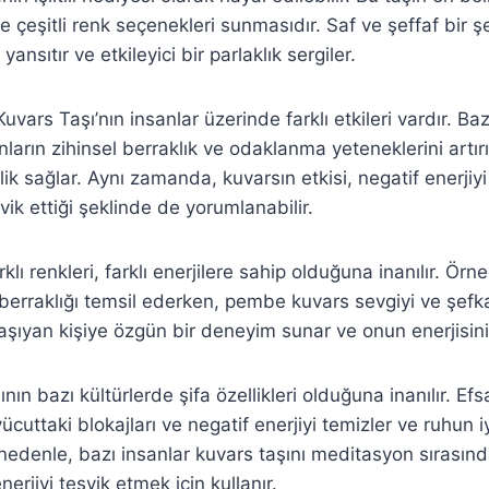
 ve çeşitli renk seçenekleri sunmasıdır. Saf ve şeffaf bir 
 yansıtır ve etkileyici bir parlaklık sergiler.
uvars Taşı’nın insanlar üzerinde farklı etkileri vardır. Ba
anların zihinsel berraklık ve odaklanma yeteneklerini artırı
lik sağlar. Aynı zamanda, kuvarsın etkisi, negatif enerjiyi
şvik ettiği şeklinde de yorumlanabilir.
rklı renkleri, farklı enerjilere sahip olduğuna inanılır. Örn
e berraklığı temsil ederken, pembe kuvars sevgiyi ve şefk
aşıyan kişiye özgün bir deneyim sunar ve onun enerjisini e
ının bazı kültürlerde şifa özellikleri olduğuna inanılır. Ef
vücuttaki blokajları ve negatif enerjiyi temizler ve ruhun 
 nedenle, bazı insanlar kuvars taşını meditasyon sırasınd
nerjiyi teşvik etmek için kullanır.