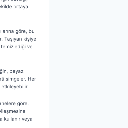
şekilde ortaya
zılarına göre, bu
r. Taşıyan kişiye
 temizlediği ve
eğin, beyaz
ati simgeler. Her
tkileyebilir.
sanelere göre,
iyileşmesine
a kullanır veya