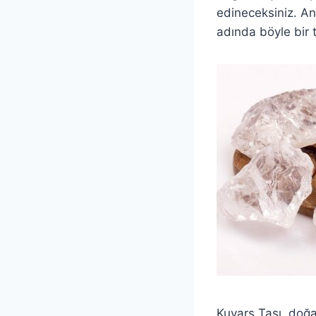
edineceksiniz. A
adında böyle bir 
Kuvars Taşı, doğanı