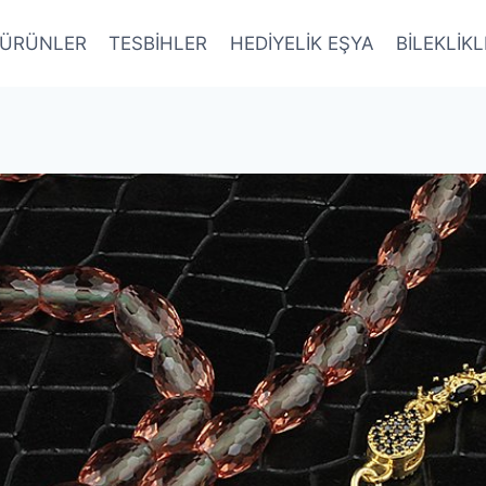
ÜRÜNLER
TESBİHLER
HEDİYELİK EŞYA
BİLEKLİK