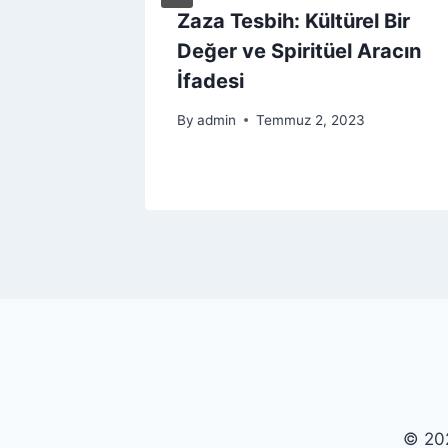
oğal Bir
Zaza Tesbih: Kültürel Bir
k ve
Değer ve Spiritüel Aracın
İfadesi
By
admin
Temmuz 2, 2023
3
© 202