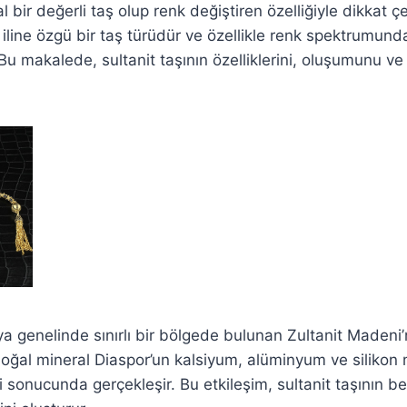
al bir değerli taş olup renk değiştiren özelliğiyle dikkat çe
 iline özgü bir taş türüdür ve özellikle renk spektrumund
Bu makalede, sultanit taşının özelliklerini, oluşumunu ve 
ya genelinde sınırlı bir bölgede bulunan Zultanit Madeni’
doğal mineral Diaspor’un kalsiyum, alüminyum ve silikon m
i sonucunda gerçekleşir. Bu etkileşim, sultanit taşının b