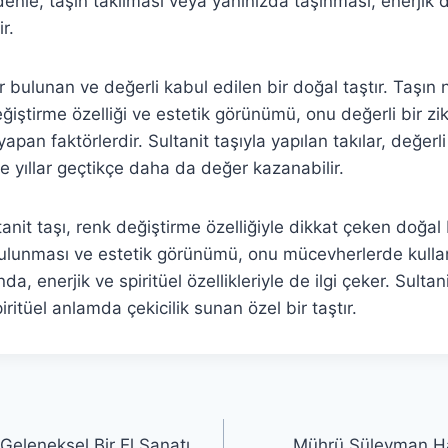
enle, taşın takılması veya yanınızda taşınması, enerji
r.
ir bulunan ve değerli kabul edilen bir doğal taştır. Taşın
iştirme özelliği ve estetik görünümü, onu değerli bir zik
pan faktörlerdir. Sultanit taşıyla yapılan takılar, değerl
 ve yıllar geçtikçe daha da değer kazanabilir.
anit taşı, renk değiştirme özelliğiyle dikkat çeken doğal b
ulunması ve estetik görünümü, onu mücevherlerde kullan
a, enerjik ve spiritüel özellikleriyle de ilgi çeker. Sultan
ritüel anlamda çekicilik sunan özel bir taştır.
Geleneksel Bir El Sanatı
Mührü Süleyman Ha