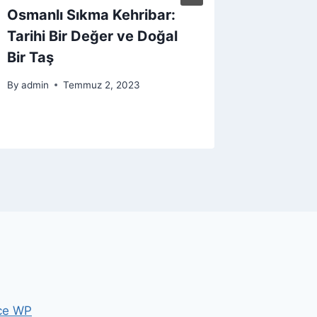
Osmanlı Sıkma Kehribar:
Akik Ta
Tarihi Bir Değer ve Doğal
Hediye
Bir Taş
By
admin
By
admin
Temmuz 2, 2023
ce WP