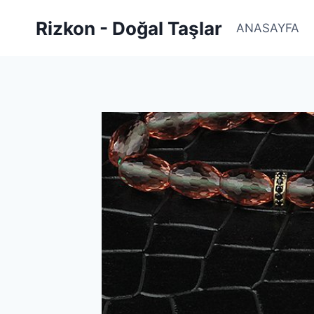
Skip
Rizkon - Doğal Taşlar
to
ANASAYFA
content