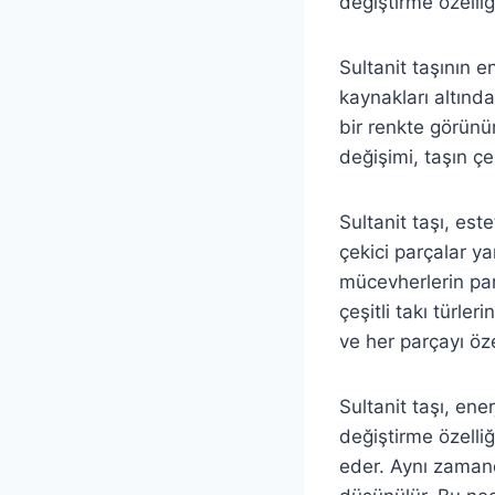
değiştirme özelliğ
Sultanit taşının en
kaynakları altında
bir renkte görünü
değişimi, taşın çek
Sultanit taşı, est
çekici parçalar ya
mücevherlerin parç
çeşitli takı türleri
ve her parçayı öze
Sultanit taşı, ener
değiştirme özelliğ
eder. Aynı zamanda