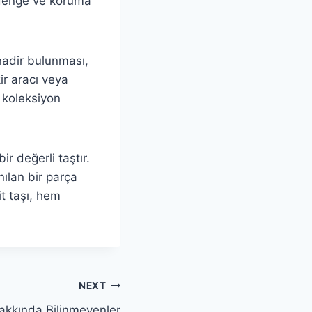
k denge ve koruma
 nadir bulunması,
ir aracı veya
i koleksiyon
ir değerli taştır.
ılan bir parça
it taşı, hem
NEXT
kkında Bilinmeyenler