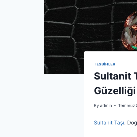
TESBİHLER
Sultanit 
Güzelliği
By
admin
Temmuz 
Sultanit Taşı
: Doğ