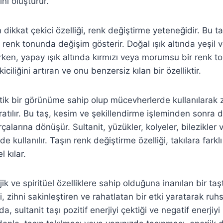
ini oluşturur.
 dikkat çekici özelliği, renk değiştirme yeteneğidir. Bu taş
 renk tonunda değişim gösterir. Doğal ışık altında yeşil v
rken, yapay ışık altında kırmızı veya morumsu bir renk to
iciliğini artıran ve onu benzersiz kılan bir özelliktir.
etik bir görünüme sahip olup mücevherlerde kullanılarak z
ratılır. Bu taş, kesim ve şekillendirme işleminden sonra d
alarına dönüşür. Sultanit, yüzükler, kolyeler, bilezikler 
nde kullanılır. Taşın renk değiştirme özelliği, takılara farklı
l kılar.
jik ve spiritüel özelliklere sahip olduğuna inanılan bir taş
i, zihni sakinleştiren ve rahatlatan bir etki yaratarak ruh
, sultanit taşı pozitif enerjiyi çektiği ve negatif enerjiyi