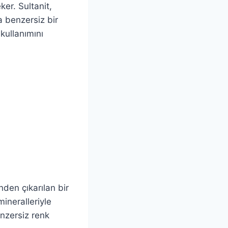
ker. Sultanit,
a benzersiz bir
kullanımını
nden çıkarılan bir
ineralleriyle
enzersiz renk