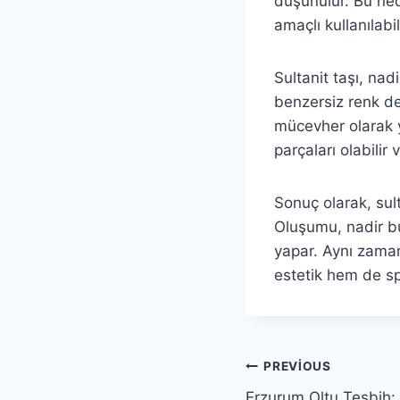
düşünülür. Bu ned
amaçlı kullanılabili
Sultanit taşı, nad
benzersiz renk değ
mücevher olarak ya
parçaları olabilir
Sonuç olarak, sult
Oluşumu, nadir b
yapar. Aynı zamand
estetik hem de spi
Yazı
PREVIOUS
Erzurum Oltu Tesbih: 