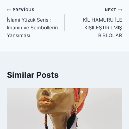
Yazı
PREVIOUS
NEXT
İslami Yüzük Serisi:
KİL HAMURU İLE
gezinmesi
İmanın ve Sembollerin
KİŞİLEŞTİRİLMİŞ
Yansıması
BİBLOLAR
Similar Posts