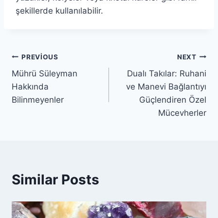
şekillerde kullanılabilir.
Yazı
PREVIOUS
NEXT
Mührü Süleyman
Dualı Takılar: Ruhani
gezinmesi
Hakkında
ve Manevi Bağlantıyı
Bilinmeyenler
Güçlendiren Özel
Mücevherler
Similar Posts