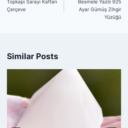
Topkapı Sarayı Kaftan
Besmele Yazılı 925
gezinmesi
Çerçeve
Ayar Gümüş Zihgir
Yüzüğü
Similar Posts