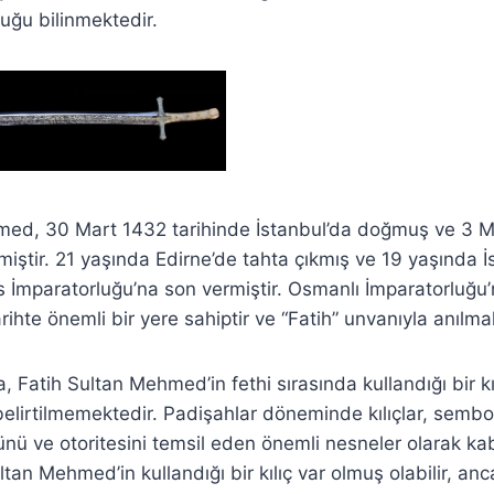
lduğu bilinmektedir.
med, 30 Mart 1432 tarihinde İstanbul’da doğmuş ve 3 M
miştir. 21 yaşında Edirne’de tahta çıkmış ve 19 yaşında İ
 İmparatorluğu’na son vermiştir. Osmanlı İmparatorluğu’
rihte önemli bir yere sahiptir ve “Fatih” unvanıyla anılma
a, Fatih Sultan Mehmed’in fethi sırasında kullandığı bir kı
a belirtilmemektedir. Padişahlar döneminde kılıçlar, sembo
nü ve otoritesini temsil eden önemli nesneler olarak kabu
tan Mehmed’in kullandığı bir kılıç var olmuş olabilir, anca