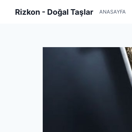
Skip
Rizkon - Doğal Taşlar
to
ANASAYFA
content