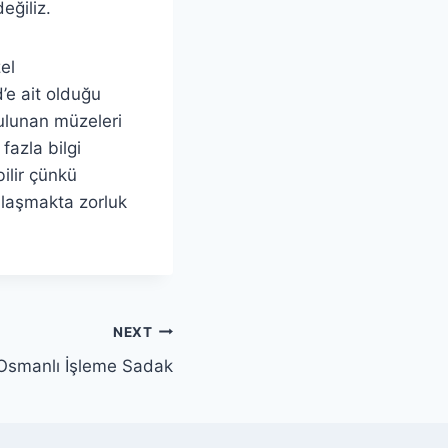
eğiliz.
el
’e ait olduğu
 bulunan müzeleri
fazla bilgi
bilir çünkü
ulaşmakta zorluk
NEXT
Osmanlı İşleme Sadak