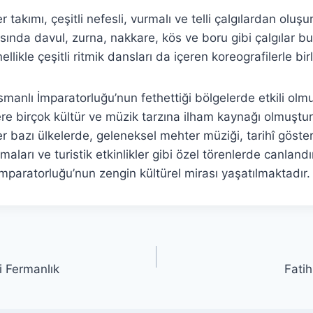
takımı, çeşitli nefesli, vurmalı ve telli çalgılardan oluşu
sında davul, zurna, nakkare, kös ve boru gibi çalgılar bu
llikle çeşitli ritmik dansları da içeren koreografilerle birl
manlı İmparatorluğu’nun fethettiği bölgelerde etkili olm
re birçok kültür ve müzik tarzına ilham kaynağı olmuşt
r bazı ülkelerde, geleneksel mehter müziği, tarihî gösteril
maları ve turistik etkinlikler gibi özel törenlerde canlandı
paratorluğu’nun zengin kültürel mirası yaşatılmaktadır.
 Fermanlık
Fati