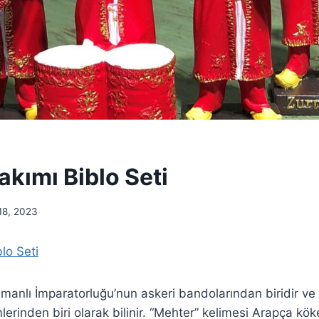
akımı Biblo Seti
8, 2023
blo Seti
manlı İmparatorluğu’nun askeri bandolarından biridir ve
lerinden biri olarak bilinir. “Mehter” kelimesi Arapça köke