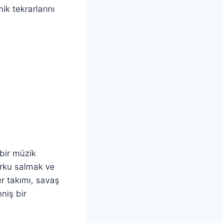
ik tekrarlarını
bir müzik
orku salmak ve
er takımı, savaş
niş bir