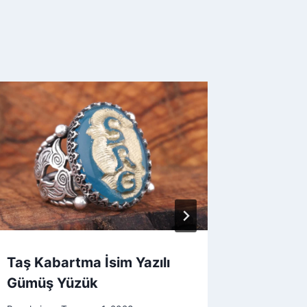
Taş Kabartma İsim Yazılı
Osmanlı
Gümüş Yüzük
By
admin