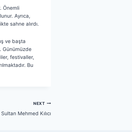
r. Önemli
lunur. Ayrıca,
ikte sahne alırdı.
uş ve başta
ur. Günümüzde
er, festivaller,
rılmaktadır. Bu
NEXT
h Sultan Mehmed Kılıcı