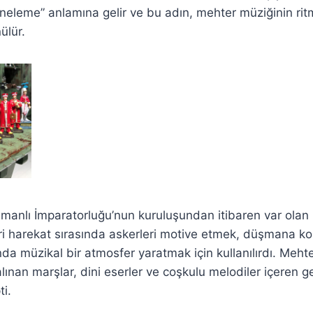
ineleme” anlamına gelir ve bu adın, mehter müziğinin ritm
ülür.
manlı İmparatorluğu’nun kuruluşundan itibaren var olan 
ri harekat sırasında askerleri motive etmek, düşmana k
nda müzikal bir atmosfer yaratmak için kullanılırdı. Meht
ınan marşlar, dini eserler ve coşkulu melodiler içeren ge
ti.