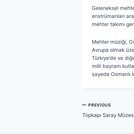
Geleneksel mehter 
enstrümanları ara
mehter takımı gene
Mehter müziği, Os
Avrupa olmak üze
Türkiye’de ve diğe
milli bayram kutla
sayede Osmanlı İm
Yazı
PREVIOUS
Topkapı Saray Müzesi
gezinmesi