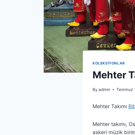
KOLEKSİYONLAR
Mehter T
By
admin
Temmuz 1
Mehter Takımı
Bi
Mehter takımı, Os
askeri müzik birim