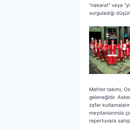
“nakarat” veya “y
vurguladığı düşün
Mehter takımı, Os
geleneğidir. Aske
zafer kutlamaları
meydanlarında çal
repertuvara sahip